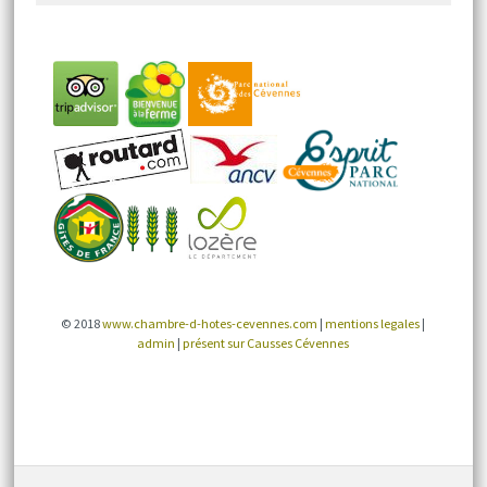
© 2018
www.chambre-d-hotes-cevennes.com
|
mentions legales
|
admin
|
présent sur Causses Cévennes