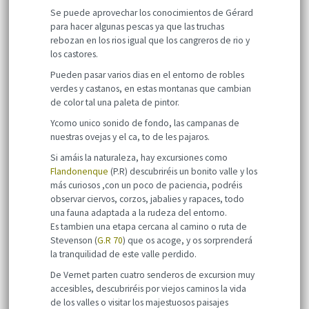
Se puede aprovechar los conocimientos de Gérard
para hacer algunas pescas ya que las truchas
rebozan en los rios igual que los cangreros de rio y
los castores.
Pueden pasar varios dias en el entorno de robles
verdes y castanos, en estas montanas que cambian
de color tal una paleta de pintor.
Ycomo unico sonido de fondo, las campanas de
nuestras ovejas y el ca, to de les pajaros.
Si amáis la naturaleza, hay excursiones como
Flandonenque
(P.R) descubriréis un bonito valle y los
más curiosos ,con un poco de paciencia, podréis
observar ciervos, corzos, jabalies y rapaces, todo
una fauna adaptada a la rudeza del entorno.
Es tambien una etapa cercana al camino o ruta de
Stevenson (
G.R 70
) que os acoge, y os sorprenderá
la tranquilidad de este valle perdido.
De Vernet parten cuatro senderos de excursion muy
accesibles, descubriréis por viejos caminos la vida
de los valles o visitar los majestuosos paisajes